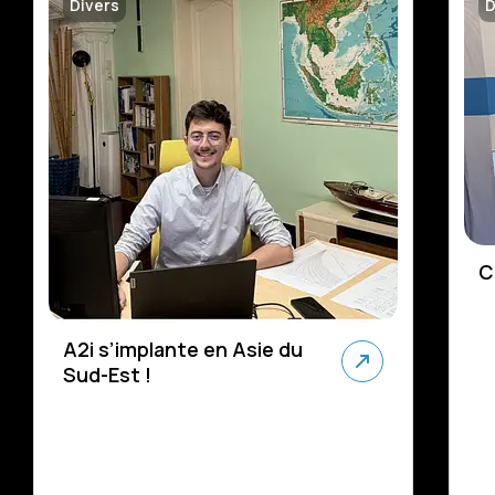
Divers
D
C
A2i s’implante en Asie du
Sud-Est !