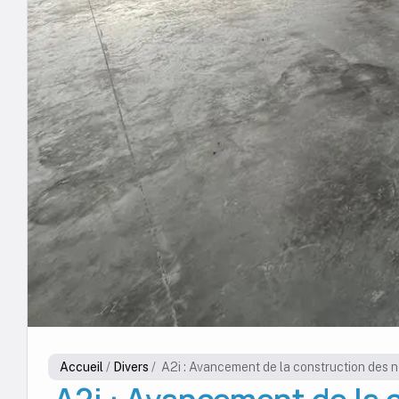
Accueil
/
Divers
/
️ A2i : Avancement de la construction des 
️ A2i : Avancement de la