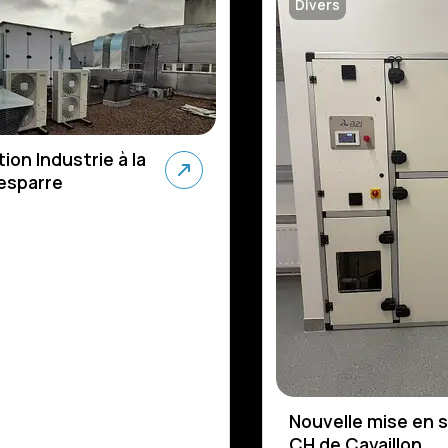
Divers
tion Industrie à la
Lesparre
Nouvelle mise en s
CH de Cavaillon