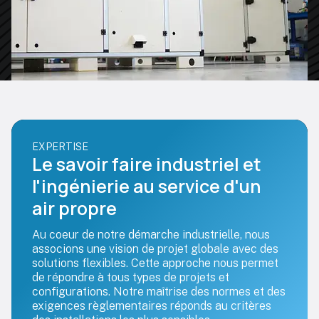
EXPERTISE
Le savoir faire industriel et
l'ingénierie au service d'un
air propre
Au coeur de notre démarche industrielle, nous
associons une vision de projet globale avec des
solutions flexibles. Cette approche nous permet
de répondre à tous types de projets et
configurations. Notre maîtrise des normes et des
exigences règlementaires réponds au critères