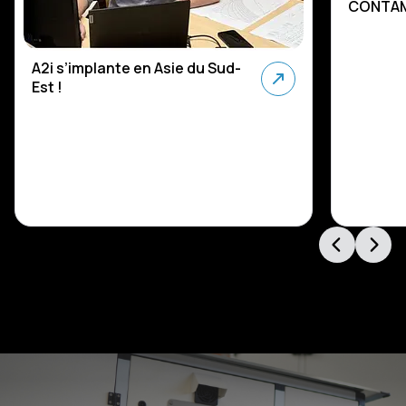
CONTAM
A2i s’implante en Asie du Sud-
Est !