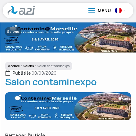
Aller
au
contenu
principal
Salons
Accueil
/
Salons
/
Salon contaminexpo
Publié le 
08/03/2020
Salon contaminexpo
Partager l'article :