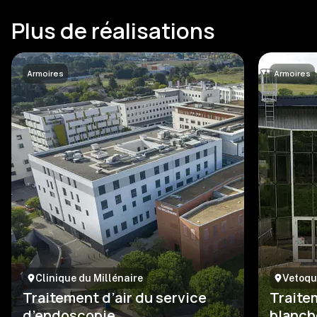
Plus de réalisations
Armoires
Armoires
Clinique du Millénaire
Vetoqu
Traitement d’air du service
Traitem
d’endoscopie
blanch