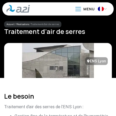
Aller
au
contenu
principal
Accueil
/
Réalisations
/
Traitement d’air de serres
Traitement d’air de serres
ENS Lyon
Le besoin
Traitement d’air des serres de l’ENS Lyon :