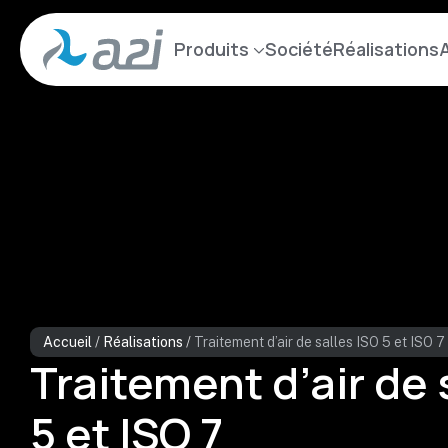
Aller
au
Produits
Société
Réalisations
A
contenu
principal
Accueil
/
Réalisations
/
Traitement d’air de salles ISO 5 et ISO 7
Traitement d’air de 
5 et ISO 7