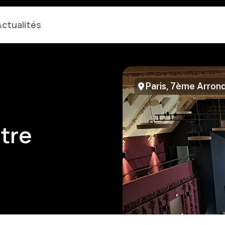
ctualités
Paris, 7ème Arron
tre