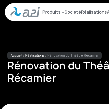
Aller
au
Produits
Société
Réalisations
A
contenu
principal
Accueil
/
Réalisations
/
Rénovation du Théâtre Récamier
Rénovation du Théâ
Récamier