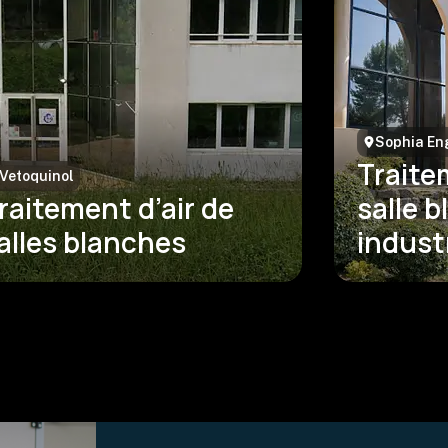
Sophia En
Traite
Vetoquinol
raitement d’air de
salle 
alles blanches
industr