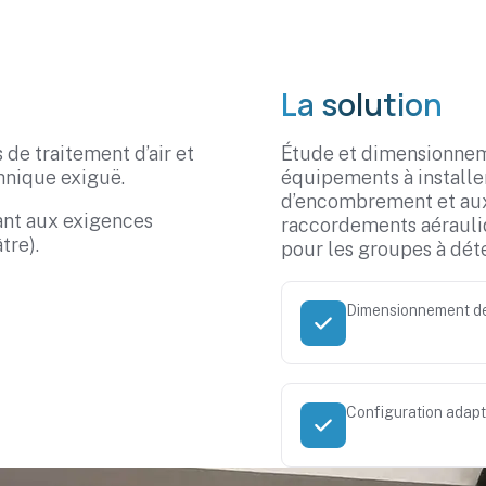
La solution
de traitement d’air et
Étude et dimensionneme
hnique exiguë.
équipements à install
d’encombrement et aux
ant aux exigences
raccordements aérauliq
tre).
pour les groupes à dét
Dimensionnement d
Configuration adapté