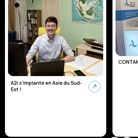
CONTAM
A2i s’implante en Asie du Sud-
Est !