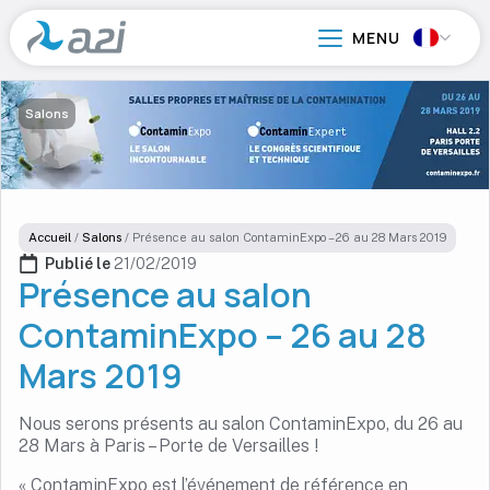
Aller
au
contenu
principal
Salons
Accueil
/
Salons
/
Présence au salon ContaminExpo – 26 au 28 Mars 2019
Publié le 
21/02/2019
Présence au salon
ContaminExpo – 26 au 28
Mars 2019
Nous serons présents au salon ContaminExpo, du 26 au
28 Mars à Paris – Porte de Versailles !
« ContaminExpo est l’événement de référence en