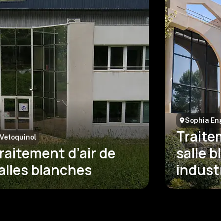
Sophia En
Traite
Vetoquinol
raitement d’air de
salle 
alles blanches
industr