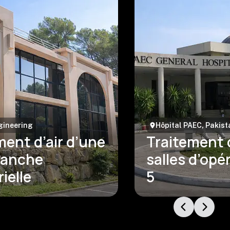
gineering
Hôpital PAEC, Pakist
ment d’air d’une
Traitement d
blanche
salles d’opé
ielle
5