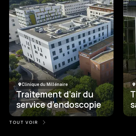
Clinique du Millénaire
Traitement d’air du
T
service d’endoscopie
s
TOUT VOIR