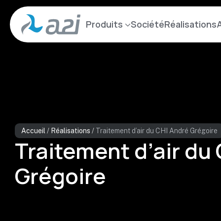
Aller
au
Produits
Société
Réalisations
A
contenu
principal
Accueil
/
Réalisations
/
Traitement d’air du CHI André Grégoire
Traitement d’air du
Grégoire