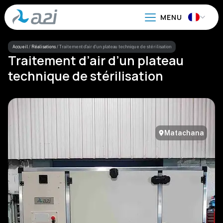
Aller
au
contenu
principal
Accueil
/
Réalisations
/
Traitement d’air d’un plateau technique de stérilisation
Traitement d’air d’un plateau
technique de stérilisation
Matachana