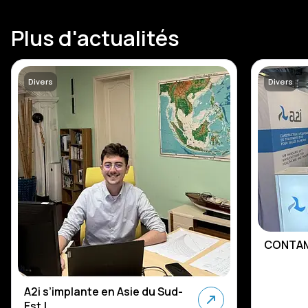
Plus d'actualités
Divers
Divers
CONTAM
A2i s’implante en Asie du Sud-
Est !